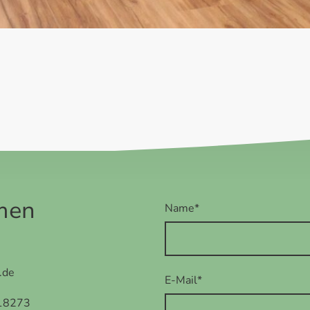
men
Name
*
.de
E-Mail
*
 18273