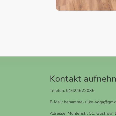
Kontakt aufneh
Telefon: 01624622035
E-Mail: hebamme-silke-yoga@gmx
Adresse: Mühlenstr. 51, Güstrow,